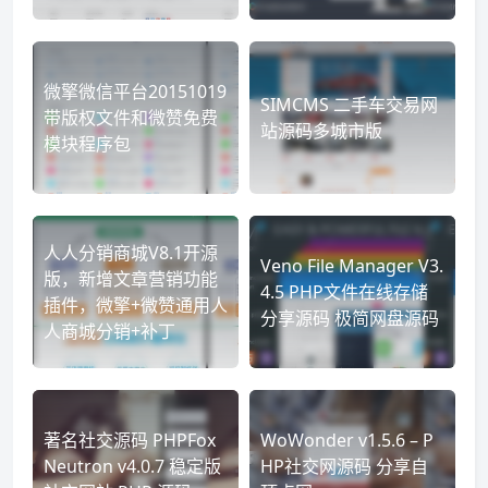
微擎微信平台20151019
SIMCMS 二手车交易网
带版权文件和微赞免费
站源码多城市版
模块程序包
人人分销商城V8.1开源
Veno File Manager V3.
版，新增文章营销功能
4.5 PHP文件在线存储
插件，微擎+微赞通用人
分享源码 极简网盘源码
人商城分销+补丁
著名社交源码 PHPFox
WoWonder v1.5.6 – P
Neutron v4.0.7 稳定版
HP社交网源码 分享自