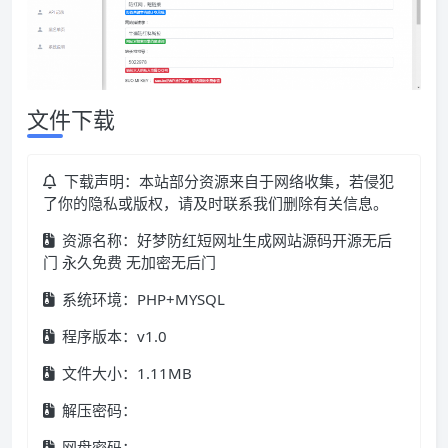
文件下载
下载声明：本站部分资源来自于网络收集，若侵犯
了你的隐私或版权，请及时联系我们删除有关信息。
资源名称：好梦防红短网址生成网站源码开源无后
门 永久免费 无加密无后门
系统环境：PHP+MYSQL
程序版本：v1.0
文件大小：1.11MB
解压密码：
网盘密码：