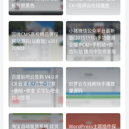
板外贸黑色
CK+视频云在线播放
小猪微信公众平台最新
国微CMS高校精品课程
版(20151110)多功能商
网站源码(站群版) v201
业版 PC站+手机站+微
70903
信网站 锦尚中国修复版
百度贴吧云签到 V4.0.R
C8 云灌水+点赞+封禁
织梦云在线刷快手播放
+删帖+审查 实现贴吧全
量源码
自动签到
淘宝自动发货系统 提货
WordPress主题插件探