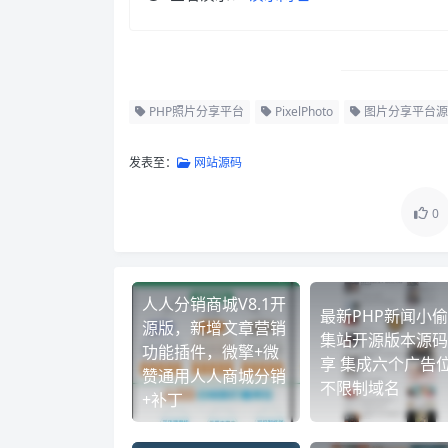
PHP照片分享平台
PixelPhoto
图片分享平台源
发表至：
网站源码
0
人人分销商城V8.1开
最新PHP新闻小
源版，新增文章营销
集站开源版本源码
功能插件，微擎+微
享 集成六个广告
赞通用人人商城分销
不限制域名
+补丁