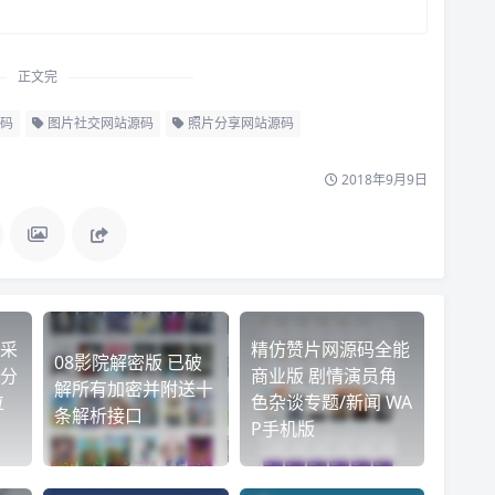
正文完
码
图片社交网站源码
照片分享网站源码
2018年9月9日
偷采
精仿赞片网源码全能
08影院解密版 已破
分
商业版 剧情演员角
解所有加密并附送十
位
色杂谈专题/新闻 WA
条解析接口
P手机版