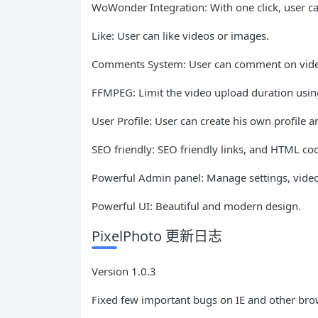
WoWonder Integration: With one click, user c
Like: User can like videos or images.
Comments System: User can comment on vide
FFMPEG: Limit the video upload duration usi
User Profile: User can create his own profile
SEO friendly: SEO friendly links, and HTML cod
Powerful Admin panel: Manage settings, video
Powerful UI: Beautiful and modern design.
PixelPhoto 更新日志
Version 1.0.3
Fixed few important bugs on IE and other bro