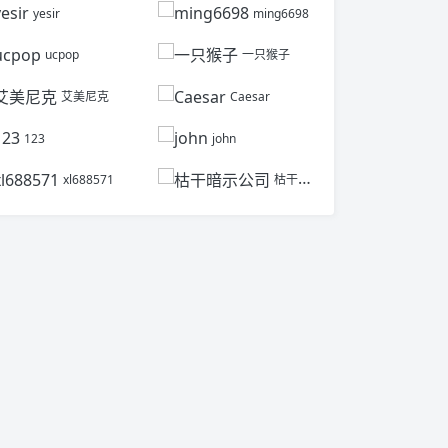
yesir
ming6698
ucpop
一只猴子
艾美尼克
Caesar
123
john
xl688571
枯干暗示公司