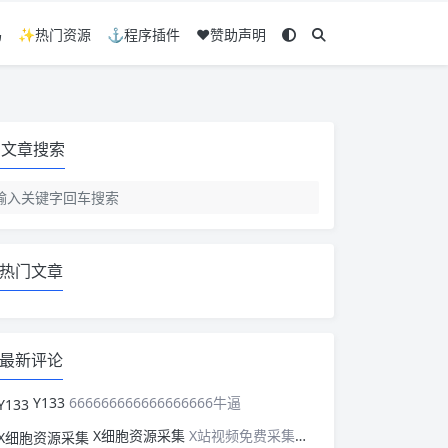
码
✨热门资源
⚓程序插件
❤️赞助声明
文章搜索
热门文章
最新评论
Y133
666666666666666666牛逼
X细胞资源采集
X站视频免费采集，可以适配此CMS，含免费模板。有需要的站长可以看看xxibaozyw.com