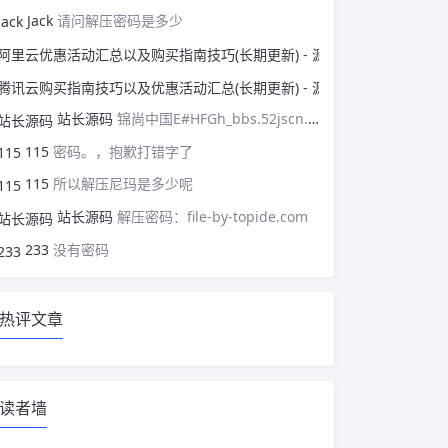
Jack
请问解压密码是多少
阿里云优惠活动汇总以
腾讯云购买指南技巧以
站长源码
锦尚中国E#HFGh_bbs.52jscn.comEYzhibo8
115
密码。，抱歉打错字了
115
所以解压尼玛是多少呢
站长源码
解压密码：file-by-topide.com
233
没有密码
热评文章
读者墙