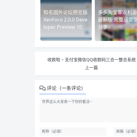
知名国外论坛预览版
多多淘宝客返利源
XenForo 2.0.0 Deve
最新版 完整运营
loper Preview 10
分享
收款啦 – 支付宝微信QQ收款码三合一整合系统
上一篇
评论（一条评论）