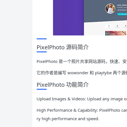
PixelPhoto 源码简介
PixelPhoto 是一个照片共享网站源码，快速
它的作者是编写 wowonder 和 playtybe 
PixelPhoto 功能简介
Upload Images & Videos: Upload any image or 
High Performance & Capability: PixelPhoto can
ry high performance and speed.