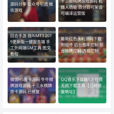
十三款棋牌游戏源码 机
源码分享 公众号引流 微
器人功能 百分百可架设
信游戏
可编译运营版
回合手游 我叫MT3 201
最新红色永利源码下载
9更新版一键服务端 手
附组件 后台胜率控制 前
工外网端GM工具 图文
台换牌控制 透视控制
教程
微信H5房卡源码 牛牛棋
QQ音乐下载器1.7-付费
牌游戏源码 十三水棋牌
无损下载工具【已经修
房卡源码 已修复
复地址】