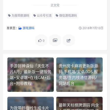
正文完
为我带颜源码
公众号引流
微信游戏源码
发表至：
游戏源码
2018年7月10日
0
手游封神诛仙「天生不
贵州房卡麻将更新版源
凡6月」最新版一键服务
码 手机端/安卓/IOS 服
端+安卓端+在线GM+后
务端/含内核通信源码/
台+附带教程
网站后台
最新天柱棋牌源码 内含
为我带颜在线生成卡片