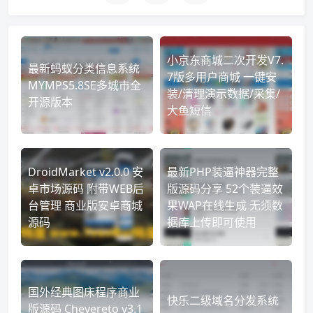
小京东商城二次开发V7.
最新蚂蚁分类信息系统
7版多用户商城 一键安
MYMPS5.8SE多城市全
装/清理演示数据/采集/
开源版本
大鱼短信
DroidMarket v2.0.0 安
最新PHP装逼神器完整
卓市场源码 附带WEB后
版源码分享 52个装逼效
台管理 商业版安卓商城
果WAP在线生成 无须数
源码
据库上传即可使用
国外经典图床程序商业
快乐二级域名分发系统
版源码 Chevereto v3.1