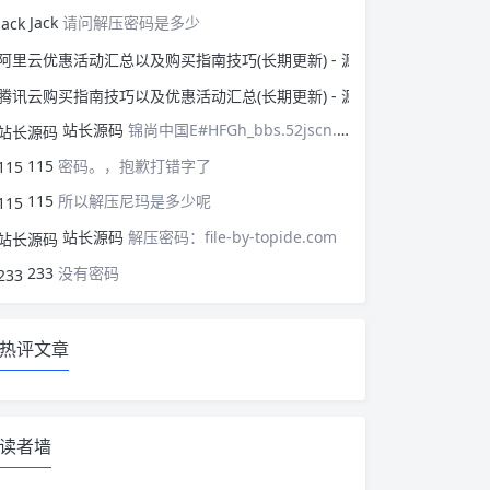
Jack
请问解压密码是多少
阿里云优惠活动汇总以
腾讯云购买指南技巧以
站长源码
锦尚中国E#HFGh_bbs.52jscn.comEYzhibo8
115
密码。，抱歉打错字了
115
所以解压尼玛是多少呢
站长源码
解压密码：file-by-topide.com
233
没有密码
热评文章
读者墙