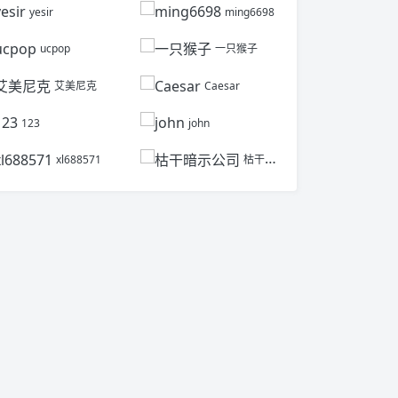
yesir
ming6698
ucpop
一只猴子
艾美尼克
Caesar
123
john
xl688571
枯干暗示公司