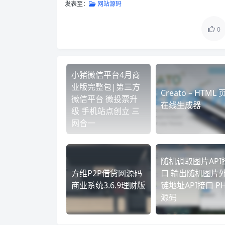
发表至：
网站源码
0
小猪微信平台4月商
业版完整包|第三方
Creato – HTML
微信平台 微投票升
在线生成器
级 手机站点创立 三
网合一
随机调取图片API
方维P2P借贷网源码
口 输出随机图片
商业系统3.6.9理财版
链地址API接口 P
源码