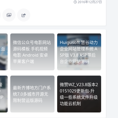
2016年12月27日
微信公众号电影网站
Huigusoft 慧谷动力
 页面
源码模板 手机视频
企业网站管理系统 A
电影 Android 安卓
SP版 V3.8 ASP带后
苹果客户端
台企业网站源码
接
微赞WZ_V23.8版本2
最新齐博地方门户系
外
0151029更新包-升
统7.0多城市开源无
HP
级一些系统文件升级
限制营运版源码
功能云机制