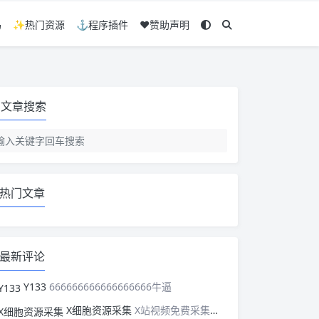
码
✨热门资源
⚓程序插件
❤️赞助声明
文章搜索
热门文章
最新评论
Y133
666666666666666666牛逼
X细胞资源采集
X站视频免费采集，可以适配此CMS，含免费模板。有需要的站长可以看看xxibaozyw.com