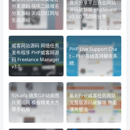
音乐分享平台商业网站
分发源码 快乐二级域名
源码破解版 phpSound
分发源码 天成仿红网址
v3.3.0 顶点网分享
生成源码
威客网站源码 网络任务
PHP Live Support Cha
发布程序 PHP威客网源
t – PHP在线支持聊天系
码 Freelance Manager
统
v3.0
92kaifa 搞笑GIF动画图
最新PHP威客任务网站
片笑话网 模板精美大方
完整版源码破解版 界面
带手机版
漂亮整洁