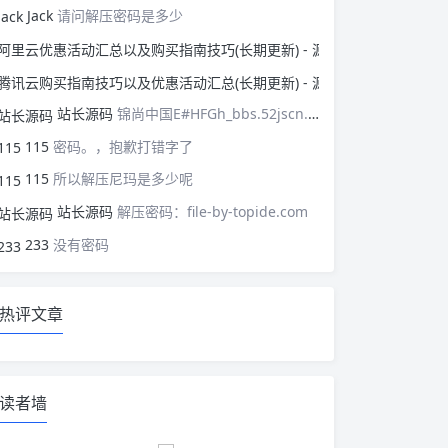
Jack
请问解压密码是多少
阿里云优惠活动汇总以
腾讯云购买指南技巧以
站长源码
锦尚中国E#HFGh_bbs.52jscn.comEYzhibo8
115
密码。，抱歉打错字了
115
所以解压尼玛是多少呢
站长源码
解压密码：file-by-topide.com
233
没有密码
热评文章
读者墙