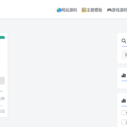
🌏网站源码
🖼️主题模板
🎮游戏源
员中
插
0日