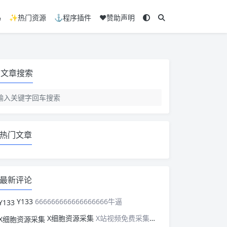
码
✨热门资源
⚓程序插件
❤️赞助声明
文章搜索
热门文章
最新评论
Y133
666666666666666666牛逼
X细胞资源采集
X站视频免费采集，可以适配此CMS，含免费模板。有需要的站长可以看看xxibaozyw.com