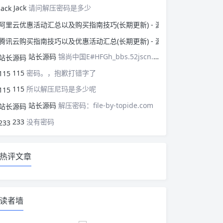
Jack
请问解压密码是多少
阿里云优惠活动汇总以
腾讯云购买指南技巧以
站长源码
锦尚中国E#HFGh_bbs.52jscn.comEYzhibo8
115
密码。，抱歉打错字了
115
所以解压尼玛是多少呢
站长源码
解压密码：file-by-topide.com
233
没有密码
热评文章
读者墙