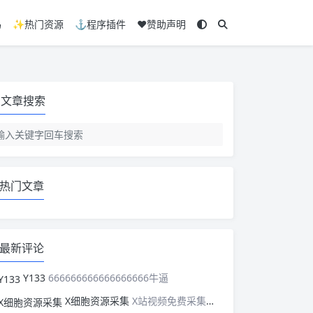
码
✨热门资源
⚓程序插件
❤️赞助声明
文章搜索
热门文章
最新评论
Y133
666666666666666666牛逼
X细胞资源采集
X站视频免费采集，可以适配此CMS，含免费模板。有需要的站长可以看看xxibaozyw.com