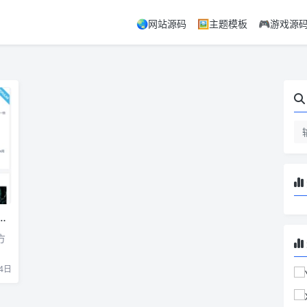
🌏网站源码
🖼️主题模板
🎮游戏源
方
4日