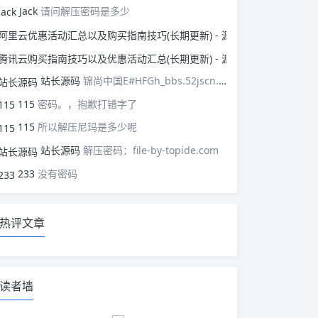
Jack
请问解压密码是多少
阿里云优惠活动汇总以
腾讯云购买指南技巧以
站长源码
锦尚中国E#HFGh_bbs.52jscn.comEYzhibo8
115
密码。，抱歉打错字了
115
所以解压尼玛是多少呢
站长源码
解压密码：file-by-topide.com
233
没有密码
热评文章
读者墙