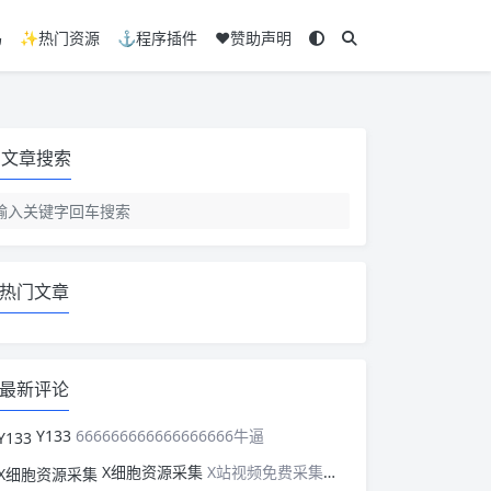
码
✨热门资源
⚓程序插件
❤️赞助声明
文章搜索
热门文章
最新评论
Y133
666666666666666666牛逼
X细胞资源采集
X站视频免费采集，可以适配此CMS，含免费模板。有需要的站长可以看看xxibaozyw.com