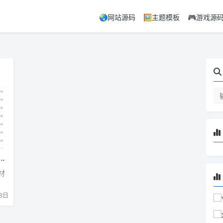
🌏网站源码
🖼️主题模板
🎮游戏源
材
3日