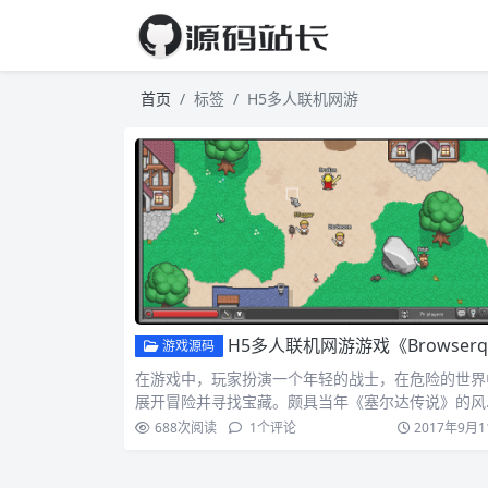
首页
标签
H5多人联机网游
H5多人联机网游游戏《Browserquest》源码 node.js版本+php版本免费下载
游戏源码
在游戏中，玩家扮演一个年轻的战士，在危险的世界
展开冒险并寻找宝藏。颇具当年《塞尔达传说》的风
范。 《Brow…
688
次阅读
1
个评论
2017年9月1