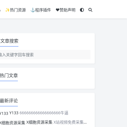
码
✨热门资源
⚓程序插件
❤️赞助声明
文章搜索
热门文章
最新评论
Y133
666666666666666666牛逼
X细胞资源采集
X站视频免费采集，可以适配此CMS，含免费模板。有需要的站长可以看看xxibaozyw.com