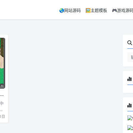
🌏网站源码
🖼️主题模板
🎮游戏源
中
1日