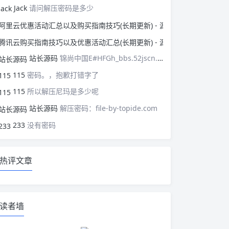
Jack
请问解压密码是多少
阿里云优惠活动汇总以
腾讯云购买指南技巧以
站长源码
锦尚中国E#HFGh_bbs.52jscn.comEYzhibo8
115
密码。，抱歉打错字了
115
所以解压尼玛是多少呢
站长源码
解压密码：file-by-topide.com
233
没有密码
热评文章
读者墙