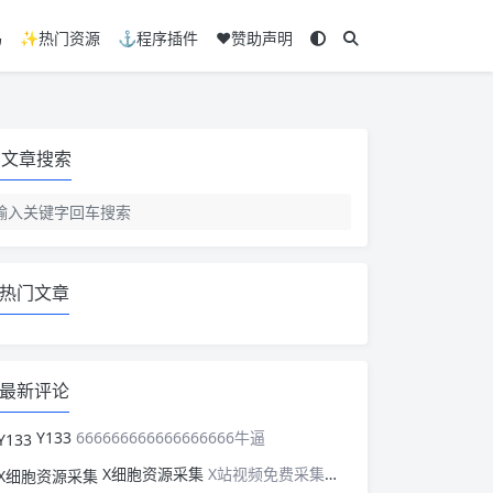
码
✨热门资源
⚓程序插件
❤️赞助声明
文章搜索
热门文章
最新评论
Y133
666666666666666666牛逼
X细胞资源采集
X站视频免费采集，可以适配此CMS，含免费模板。有需要的站长可以看看xxibaozyw.com