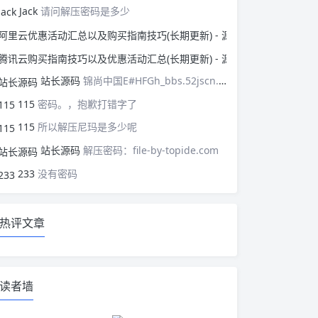
Jack
请问解压密码是多少
阿里云优惠活动汇总以
腾讯云购买指南技巧以
站长源码
锦尚中国E#HFGh_bbs.52jscn.comEYzhibo8
115
密码。，抱歉打错字了
115
所以解压尼玛是多少呢
站长源码
解压密码：file-by-topide.com
233
没有密码
热评文章
读者墙