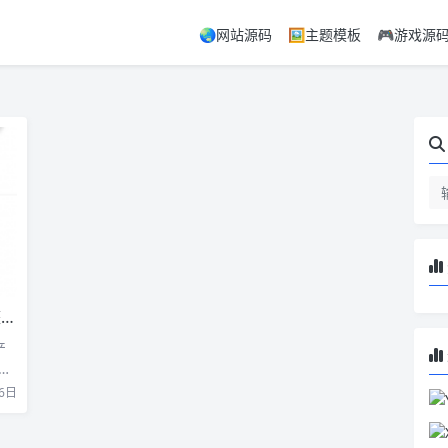
🌏网站源码
🖼️主题模板
🎮游戏源
码
产
具
6日