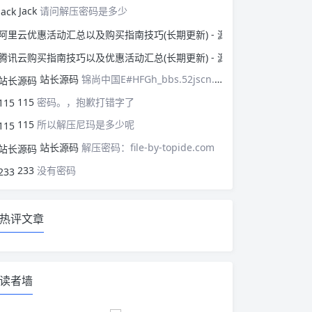
Jack
请问解压密码是多少
阿里云优惠活动汇总以
腾讯云购买指南技巧以
站长源码
锦尚中国E#HFGh_bbs.52jscn.comEYzhibo8
115
密码。，抱歉打错字了
115
所以解压尼玛是多少呢
站长源码
解压密码：file-by-topide.com
233
没有密码
热评文章
读者墙