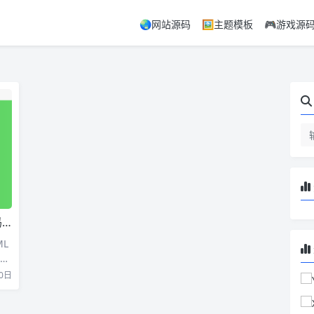
🌏网站源码
🖼️主题模板
🎮游戏源
板
L
适合
0日