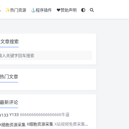
码
✨热门资源
⚓程序插件
❤️赞助声明
文章搜索
热门文章
最新评论
Y133
666666666666666666牛逼
X细胞资源采集
X站视频免费采集，可以适配此CMS，含免费模板。有需要的站长可以看看xxibaozyw.com