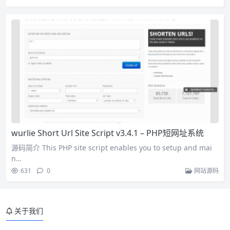
wurlie Short Url Site Script v3.4.1 – PHP短网址系统
源码简介 This PHP site script enables you to setup and mai
n…
631
0
网站源码
关于我们