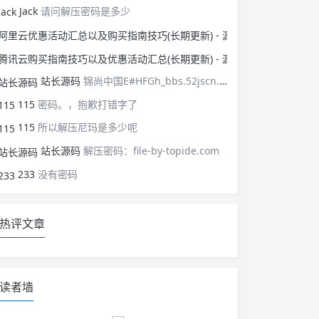
Jack
请问解压密码是多少
阿里云优惠活动汇总以
腾讯云购买指南技巧以
站长源码
锦尚中国E#HFGh_bbs.52jscn.comEYzhibo8
115
密码。，抱歉打错字了
115
所以解压尼玛是多少呢
站长源码
解压密码：file-by-topide.com
233
没有密码
热评文章
读者墙