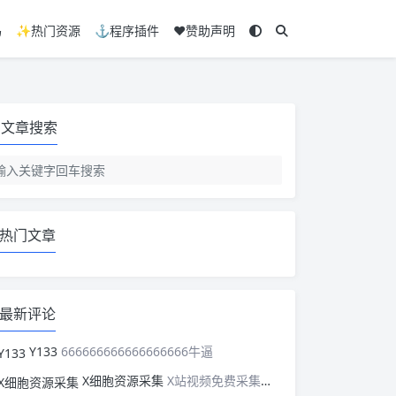
码
✨热门资源
⚓程序插件
❤️赞助声明
文章搜索
热门文章
最新评论
Y133
666666666666666666牛逼
X细胞资源采集
X站视频免费采集，可以适配此CMS，含免费模板。有需要的站长可以看看xxibaozyw.com