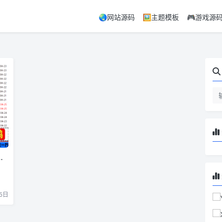
🌏网站源码
🖼️主题模板
🎮游戏源
6日