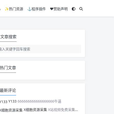
码
✨热门资源
⚓程序插件
❤️赞助声明
文章搜索
热门文章
最新评论
Y133
666666666666666666牛逼
X细胞资源采集
X站视频免费采集，可以适配此CMS，含免费模板。有需要的站长可以看看xxibaozyw.com