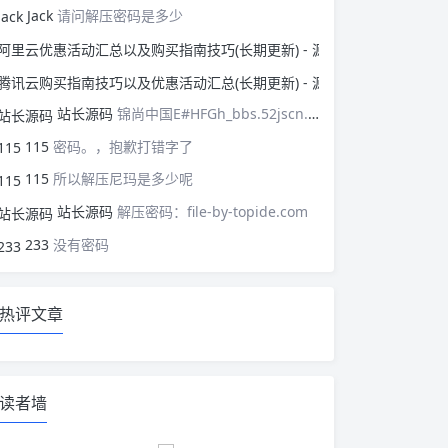
Jack
请问解压密码是多少
阿里云优惠活动汇总以
腾讯云购买指南技巧以
站长源码
锦尚中国E#HFGh_bbs.52jscn.comEYzhibo8
115
密码。，抱歉打错字了
115
所以解压尼玛是多少呢
站长源码
解压密码：file-by-topide.com
233
没有密码
热评文章
读者墙