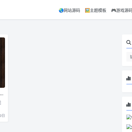
🌏网站源码
🖼️主题模板
🎮游戏源
舰
9日