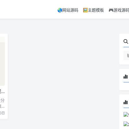
🌏网站源码
🖼️主题模板
🎮游戏源
载
费分
很
0日