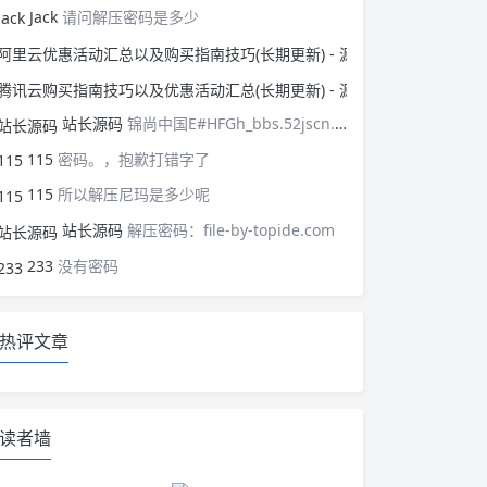
Jack
请问解压密码是多少
阿里云优惠活动汇总以
腾讯云购买指南技巧以
站长源码
锦尚中国E#HFGh_bbs.52jscn.comEYzhibo8
115
密码。，抱歉打错字了
115
所以解压尼玛是多少呢
站长源码
解压密码：file-by-topide.com
233
没有密码
热评文章
读者墙