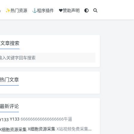
码
✨热门资源
⚓程序插件
❤️赞助声明
文章搜索
热门文章
最新评论
Y133
666666666666666666牛逼
X细胞资源采集
X站视频免费采集，可以适配此CMS，含免费模板。有需要的站长可以看看xxibaozyw.com