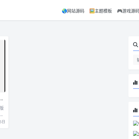
🌏网站源码
🖼️主题模板
🎮游戏源
版
系
5日