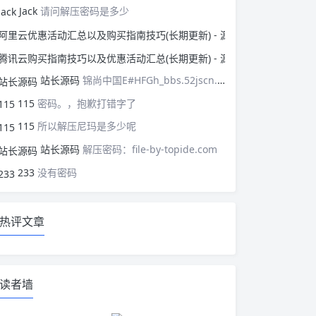
Jack
请问解压密码是多少
阿里云优惠活动汇总以
腾讯云购买指南技巧以
站长源码
锦尚中国E#HFGh_bbs.52jscn.comEYzhibo8
115
密码。，抱歉打错字了
115
所以解压尼玛是多少呢
站长源码
解压密码：file-by-topide.com
233
没有密码
热评文章
读者墙