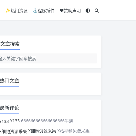
码
✨热门资源
⚓程序插件
❤️赞助声明
文章搜索
热门文章
最新评论
Y133
666666666666666666牛逼
X细胞资源采集
X站视频免费采集，可以适配此CMS，含免费模板。有需要的站长可以看看xxibaozyw.com