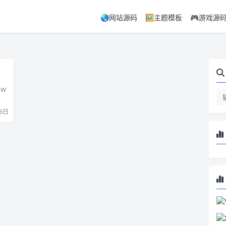
🌏网站源码
🖼️主题模板
🎮游戏源
 w
3日