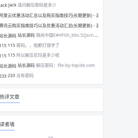
Jack
请问解压密码是多少
阿里云优惠活动汇总以
腾讯云购买指南技巧以
站长源码
锦尚中国E#HFGh_bbs.52jscn.comEYzhibo8
115
密码。，抱歉打错字了
115
所以解压尼玛是多少呢
站长源码
解压密码：file-by-topide.com
233
没有密码
热评文章
读者墙