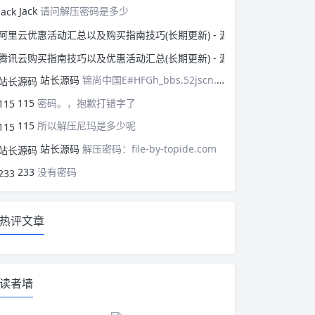
Jack
请问解压密码是多少
阿里云优惠活动汇总以
腾讯云购买指南技巧以
站长源码
锦尚中国E#HFGh_bbs.52jscn.comEYzhibo8
115
密码。，抱歉打错字了
115
所以解压尼玛是多少呢
站长源码
解压密码：file-by-topide.com
233
没有密码
热评文章
读者墙