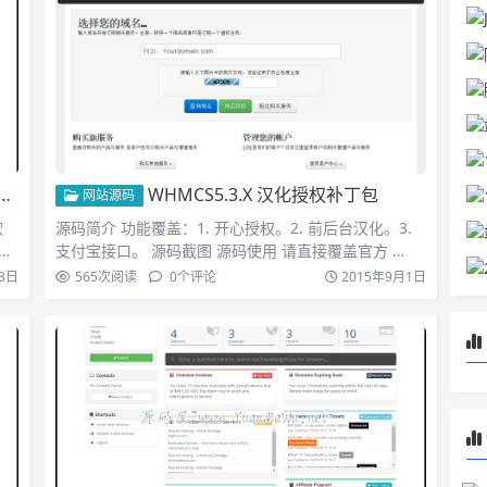
WHMCS5.3.X 汉化授权补丁包
网站源码
软
源码简介 功能覆盖：1. 开心授权。2. 前后台汉化。3.
管
支付宝接口。 源码截图 源码使用 请直接覆盖官方 …
3日
565
次阅读
0
个评论
2015年9月1日