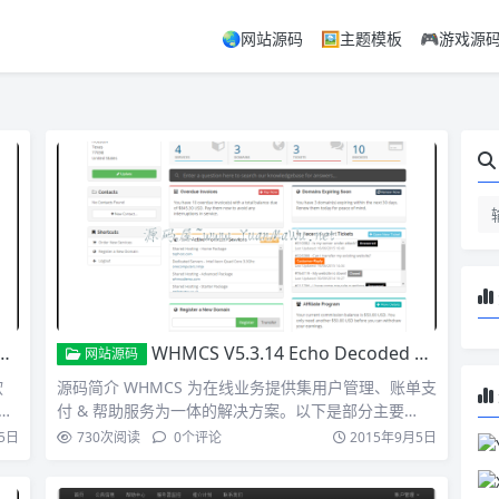
🌏网站源码
🖼️主题模板
🎮游戏源
WHMCS V5.3.14 Echo Decoded 全解码破解版 无需Ioncube 实测可用
网站源码
软
源码简介 WHMCS 为在线业务提供集用户管理、账单支
管
付 & 帮助服务为一体的解决方案。以下是部分主要…
5日
730
次阅读
0
个评论
2015年9月5日