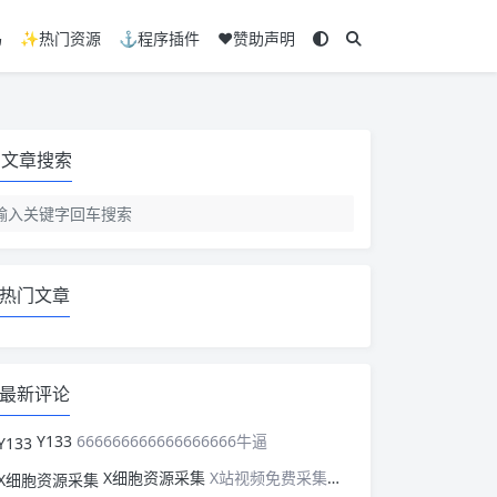
码
✨热门资源
⚓程序插件
❤️赞助声明
文章搜索
热门文章
最新评论
Y133
666666666666666666牛逼
X细胞资源采集
X站视频免费采集，可以适配此CMS，含免费模板。有需要的站长可以看看xxibaozyw.com