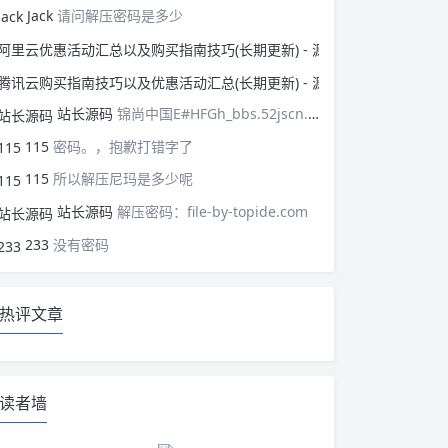
Jack
请问解压密码是多少
阿里云优惠活动汇总以
腾讯云购买指南技巧以
站长源码
锦尚中国E#HFGh_bbs.52jscn.comEYzhibo8
115
密码。，抱歉打错字了
115
所以解压尼玛是多少呢
站长源码
解压密码：file-by-topide.com
233
没有密码
热评文章
读者墙