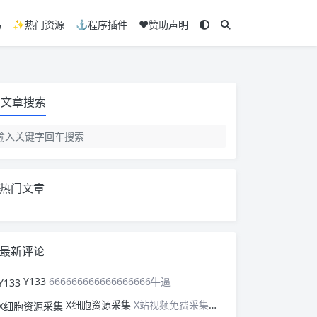
码
✨热门资源
⚓程序插件
❤️赞助声明
文章搜索
热门文章
最新评论
Y133
666666666666666666牛逼
X细胞资源采集
X站视频免费采集，可以适配此CMS，含免费模板。有需要的站长可以看看xxibaozyw.com