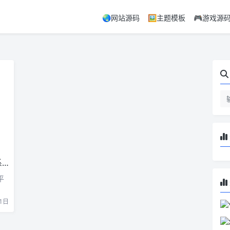
🌏网站源码
🖼️主题模板
🎮游戏源
统
平
1日